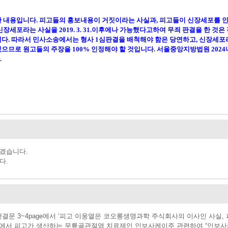
한 내용입니다
.
피고들의 홍보내용이 거짓이라는 사실과
,
피고들이 신장세포를 인
 신장세포라는 사실을
2019. 3. 31.
이후에나 가능했다고하여 무죄 판결을 한 것은
니다
.
따라서 민사소송에서는 형사
1
심판결을 배척해야 함은 당연하고
,
신장세포
있으므로 원고들의 주장을
100%
인정해야 할 것입니다
.
서울중앙지방법원
2024
.
겠습니다.
다.
판결문 3~4page에서 ‘피고 이웅열은 코오롱생명과학 주식회사의 이사인 사실, 피고
고서에서 피고가 생산하는 무릎골관절염 치료제인 인보사케이주 관련하여 “인보