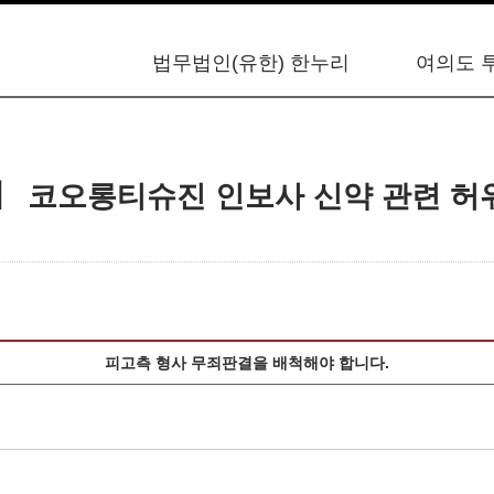
법무법인(유한) 한누리
여의도 
차】 코오롱티슈진 인보사 신약 관련 허
피고측 형사 무죄판결을 배척해야 합니다.