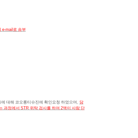
에
e-mail
로 송부
용에 대해 코오롱티슈진에 확인요청 하였으며
,
당
는 과정에서
STR
위탁 검사를 하여
2
액이 사람 단