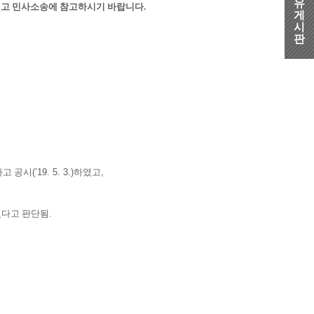
유
하시고 민사소송에 참고하시기 바랍니다
.
게
시
판
고 공시
(’19. 5. 3.)
하였고
,
었다고 판단됨
.