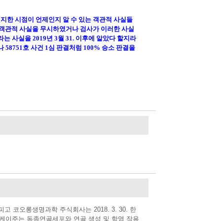
지한 시점이 언제인지 알 수 있는 객관적 사실들
 객관적 사실을 무시하였거나 검사가 이러한 사실
라는 사실을
2019
년
3
월
31.
이후에 알았다 할지라
나
58751
호 사건
1
심 판결처럼
100%
승소 판결을
 코오롱생명과학 주식회사는 2018. 3. 30. 한
사케이주는 동종연골세포와 연골 생성 및 항염 작용