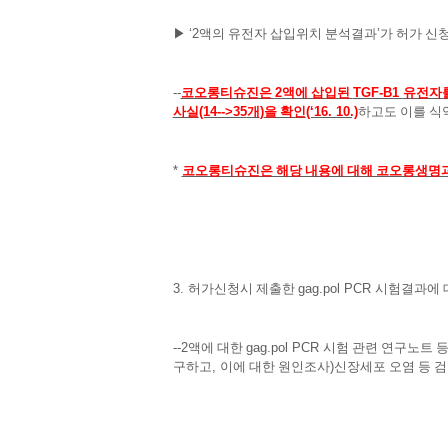
▶
‘2
액의 유전자 삽입위치 분석결과
’
가 허가 신
--
코오롱티슈진은
2
액에 삽입된
TGF-B1
유전자
사실
(14-->35
개
)
을 확인
(‘16. 10.)
하고도 이를 식
*
코오롱티슈진은 해당 내용에 대해 코오롱생명
3.
허가신청시 제출한
gag.pol PCR
시험결과에 
--2
액에 대한
gag.pol PCR
시험 관련 연구노트 
구하고
,
이에 대한 원인조사
)
신장세포 오염 등 