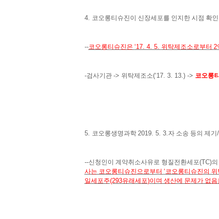
4.
코오롱티슈진이 신장세포를 인지한 시점 확인
--
코오롱티슈진은
‘17. 4. 5.
위탁제조소로부터
2
-
검사기관
->
위탁제조소
(‘17. 3. 13.) ->
코오롱
5.
코오롱생명과학
2019. 5. 3.
자 소송 등의 제기
/
--
신청인이 계약취소사유로 형질전환세포
(TC)
의
사는 코오롱티슈진으로부터
‘
코오롱티슈진의 
일세포주
(293
유래세포
)
이며 생산에 문제가 없음