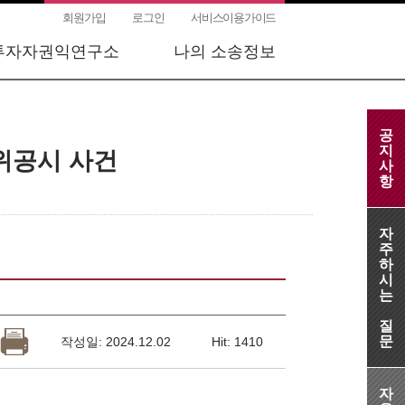
회원가입
로그인
서비스이용가이드
투자자권익연구소
나의 소송정보
공
지
위공시 사건
사
항
자
주
하
시
는
질
문
작성일: 2024.12.02
Hit: 1410
자