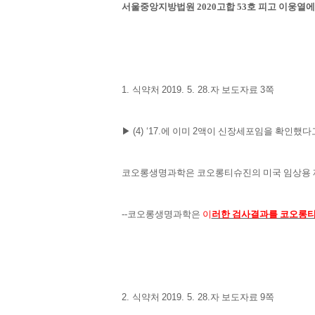
서울중앙지방법원
2020
고합
53
호 피고 이웅열에
1.
식약처
2019. 5. 28.
자 보도자료
3
쪽
▶
(4) ‘17.
에 이미
2
액이 신장세포임을 확인했다
코오롱생명과학은 코오롱티슈진의 미국 임상용 
--
코오롱생명과학은
이
러한 검사결과를 코오롱
2.
식약처
2019. 5. 28.
자 보도자료
9
쪽