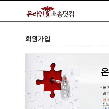
회원가입
- 본
- 
-
만1
별도
( 전화