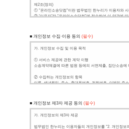
제2조(정의)
① "온라인소송닷컴"이란 법무법인 한누리가 이용자와 
② “이용자”란 "온라인소송닷컴"에 접속하여 이 약관에 
③ “회원”이란 "온라인소송닷컴"에 개인정보를 제공하여
수 있는 자를 말합니다.
④ “비회원”이란 회원에 가입하지 않고 "온라인소송닷컴"
■ 개인정보 수집·이용 동의
(필수)
⑤ “소송”이란 법무법인 한누리가 집단소송에 참여하는 
⑥ “소송위임계약”이란 법무법인 한누리가 회원을 대리하
가. 개인정보 수집 및 이용 목적
제3조 (약관의 게시와 개정)
① 서비스 제공에 관한 계약 이행
① "온라인소송닷컴"은 이 약관의 내용과 상호 및 대표자 
소송계약체결에 따른 법원 등에의 서면제출, 집단소송에 대
용자가 쉽게 알 수 있도록 "온라인소송닷컴"의 초기 서비
② "온라인소송닷컴"은 「정보통신망 이용촉진 및 정보보
② 수집하는 개인정보의 항목
래기본법」, 「방문판매 등에 관한 법률」, 「소비자보호
이름, 생년월일, 주소, 휴대폰번호, 전화번호, 이메일 주
③ "온라인소송닷컴"이 약관을 개정할 경우에는 적용일자
다만, 이용자에게 불리하게 약관내용을 변경하는 경우에는 
나. 회원관리
여 이용자가 알기 쉽도록 표시합니다.
본인인증, 가입의사 확인, 분쟁 조정을 위한 기록보존, 
④ "온라인소송닷컴"이 약관을 개정할 경우에는 그 개정
■ 개인정보 제3자 제공 동의
(필수)
다.
다. 개인정보의 보유 및 이용기간
⑤ 이 약관에서 정하지 아니한 사항과 이 약관의 해석에
가. 개인정보의 제3자 제공
법률서비스 제공 요청일로부터 업무 완료시점까지 의뢰인의 
례에 따릅니다.
동안 수집된 개인정보를 보존합니다.
법무법인 한누리는 이용자들의 개인정보를 "2. 개인정보