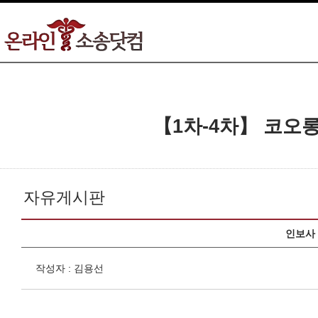
【1차-4차】 코오
자유게시판
인보사 
작성자 : 김용선