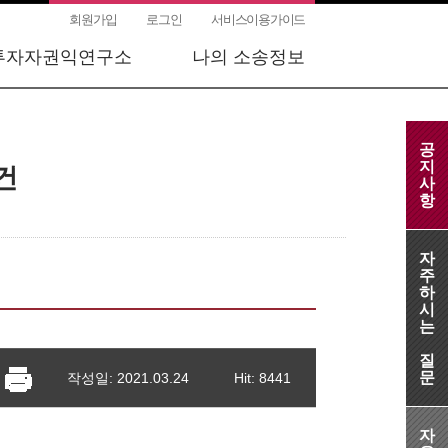
회원가입
로그인
서비스이용가이드
투자자권익연구소
나의 소송정보
공
지
건
사
항
자
주
하
시
는
질
문
작성일: 2021.03.24
Hit: 8441
자