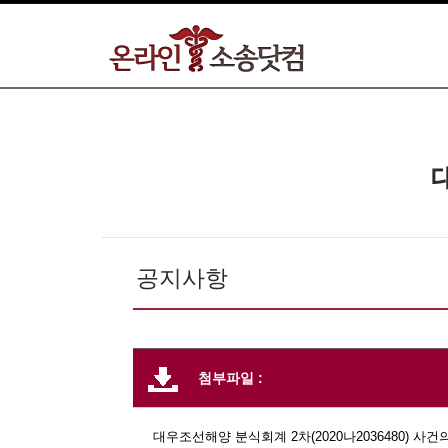
공지사항
첨부파일 :
대우조선해양 분식회계
2
차
(2020
나
2036480)
사건의