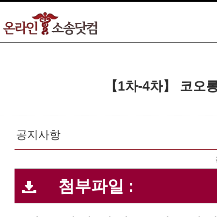
【1차-4차】 코오
공지사항
첨부파일 :