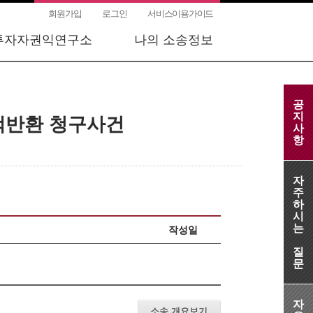
회원가입
로그인
서비스이용가이드
투자자권익연구소
나의 소송정보
공
지
액반환 청구사건
사
항
자
주
하
시
는
작성일
질
문
자
소송 개요보기