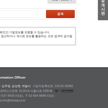
유
게
시
판
검색
뢰인간 기밀정보를 포함할 수 있습니다.
를 접근하거나 게시된 정보를 활용하는 것은 엄격히 금지됩
ormation Officer
: 김주영, 송성현, 박필서
사업자등록번호: 220-81-95982
판매신고번호: 제 2014-서울서초-1583호
02-537-9500 (대표), F. 02-564-9889 (대표)
il hnr@hnrlaw.co.kr