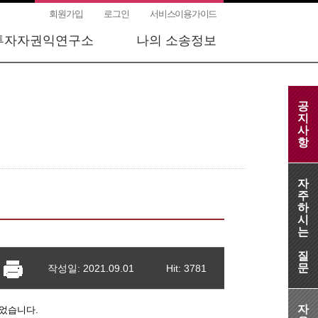
회원가입
로그인
서비스이용가이드
투자자권익연구소
나의 소송정보
공
지
사
항
자
주
하
시
는
질
문
작성일: 2021.09.01
Hit: 3781
자
경되었습니다.