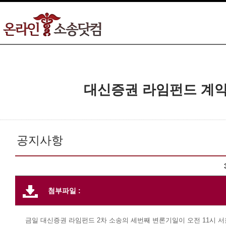
대신증권 라임펀드 계약
공지사항
첨부파일 :
금일
대신증권
라임펀드
2
차
소송의
세번째
변론기일이
오전
11
시
서