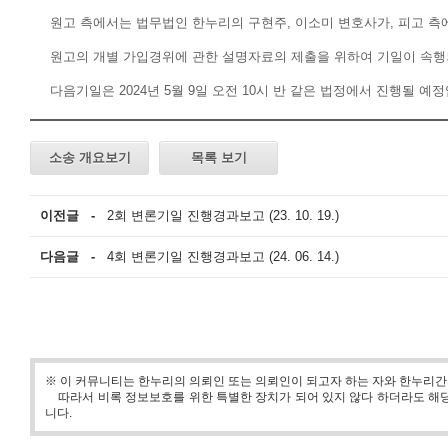
원고
측에서는
법무법인
한누리의
구현주
,
이소미
변호사가
,
피고
측
원고의
개별
가입경위에
관한
설명자료의
제출을
위하여
기일이
속행
다음기일은
2024
년
5
월
9
일
오전
10
시
반
같은
법정에서
진행될
예정
소송 개요보기
목록 보기
이전글 -
2회 변론기일 진행경과보고 (23. 10. 19.)
다음글 -
4회 변론기일 진행경과보고 (24. 06. 14.)
※ 이 커뮤니티는 한누리의 의뢰인 또는 의뢰인이 되고자 하는 자와 한누리
따라서 비록 정보보호를 위한 특별한 장치가 되어 있지 않다 하더라도 해당
니다.